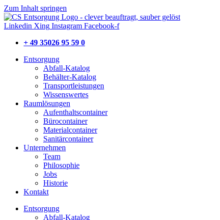
Zum Inhalt springen
Linkedin
Xing
Instagram
Facebook-f
+ 49 35026 95 59 0
Entsorgung
Abfall-Katalog
Behälter-Katalog
Transportleistungen
Wissenswertes
Raumlösungen
Aufenthaltscontainer
Bürocontainer
Materialcontainer
Sanitärcontainer
Unternehmen
Team
Philosophie
Jobs
Historie
Kontakt
Entsorgung
Abfall-Katalog