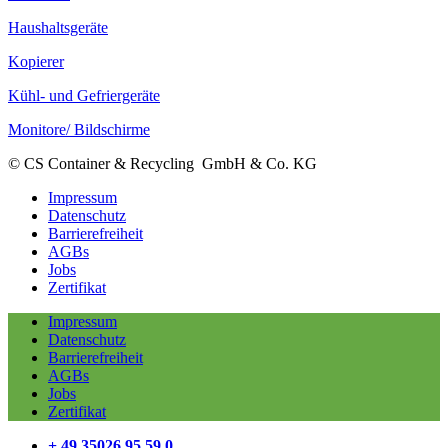
Haushaltsgeräte
Kopierer
Kühl- und Gefriergeräte
Monitore/ Bildschirme
© CS Container & Recycling GmbH & Co. KG
Impressum
Datenschutz
Barrierefreiheit
AGBs
Jobs
Zertifikat
Impressum
Datenschutz
Barrierefreiheit
AGBs
Jobs
Zertifikat
+ 49 35026 95 59 0